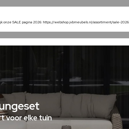
Home
Collectie
Over ons
Veelgestelde vrag
jk onze SALE pagina 2026: https://webshop.jvbmeubels.nl/assortiment/sale-2026
ungeset
 voor elke tuin