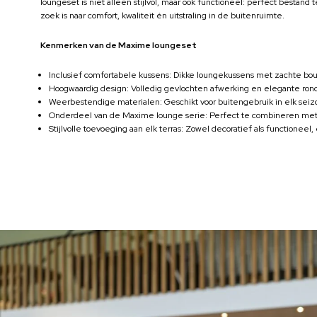
loungeset is niet alleen stijlvol, maar ook functioneel: perfect bestand
zoek is naar comfort, kwaliteit én uitstraling in de buitenruimte.
Kenmerken van de Maxime loungeset
Inclusief comfortabele kussens: Dikke loungekussens met zachte boucl
Hoogwaardig design: Volledig gevlochten afwerking en elegante rond
Weerbestendige materialen: Geschikt voor buitengebruik in elk seiz
Onderdeel van de Maxime lounge serie: Perfect te combineren met
Stijlvolle toevoeging aan elk terras: Zowel decoratief als functionee