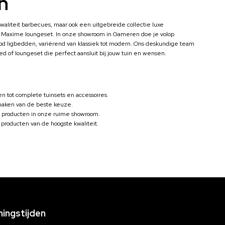
n
waliteit barbecues, maar ook een uitgebreide collectie luxe
e Maxime loungeset. In onze showroom in Gameren doe je volop
bod ligbedden, variërend van klassiek tot modern. Ons deskundige team
bed of loungeset die perfect aansluit bij jouw tuin en wensen.
n tot complete tuinsets en accessoires.
 maken van de beste keuze.
 producten in onze ruime showroom.
 producten van de hoogste kwaliteit.
ingstijden