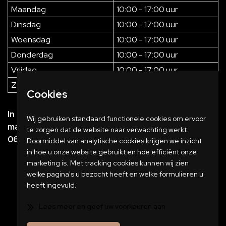
Maandag
10:00 - 17:00 uur
Dinsdag
10:00 - 17:00 uur
Woensdag
10:00 - 17:00 uur
Donderdag
10:00 - 17:00 uur
Vrijdag
10:00 - 17:00 uur
Zaterdag
10:00 - 16:00 uur
Cookies
In de avonden zijn wij op afspraak geopend. Maak
Wij gebruiken standaard functionele cookies om ervoor
makkelijk een afspraak door een berichtje te sturen
te zorgen dat de website naar verwachting werkt.
06-57202767
Doormiddel van analytische cookies krijgen we inzicht
in hoe u onze website gebruikt en hoe efficiënt onze
marketing is. Met tracking cookies kunnen wij zien
welke pagina's u bezocht heeft en welke formulieren u
heeft ingevuld.
»
Lees meer en geef uw voorkeuren aan
Copyright 2023 JVB Meubels
KvK: 70978298
BBQ
Ferias Ligbed
Tuinmeubelen
Disclaimer