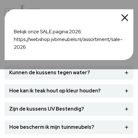
Bekijk onze SALE pagina 2026:
https://webshop.jvbmeubels.nl/assortiment/sale-
Veelgestelde vragen
2026
+
Kunnen de kussens tegen water?
Ja de kussens kunnen tegen water, de kussens zijn
+
Hoe kan ik teak hout op kleur houden?
gemaakt van Olefin en Sunbrella, deze kunnen beide
erg goed tegen vocht.
Teak hout vergrijsd, je kunt de tafel behandelen met
+
Zijn de kussens UV Bestendig?
een teak cleaner en en teak protector om de de tafel
zo langer op kleur te houden, herhaal dit 3 x per jaar.
Ja de kussens zijn UV bestendig, u kunt ze buiten
+
Hoe bescherm ik mijn tuinmeubels?
laten liggen, wel raden wij aan om ze in de winter