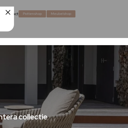
en
Contact
Pottenshop
Meubelshop
tera collectie