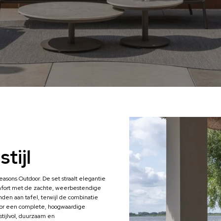
tijl
sons Outdoor. De set straalt elegantie
omfort met de zachte, weerbestendige
den aan tafel, terwijl de combinatie
 voor een complete, hoogwaardige
tijlvol, duurzaam en