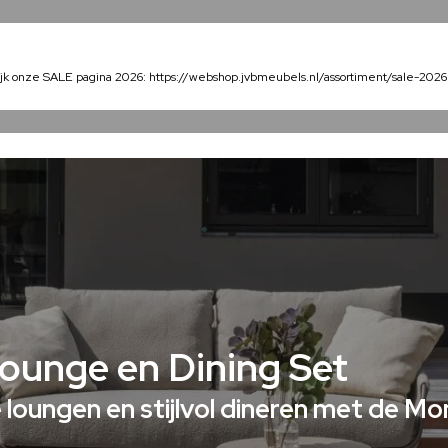
Home
Collectie
Over ons
Veelgestelde vrag
jk onze SALE pagina 2026: https://webshop.jvbmeubels.nl/assortiment/sale-2026
ounge en Dining Set
loungen en stijlvol dineren met de Mon