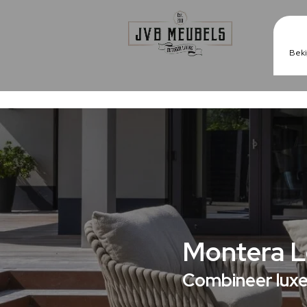
Beki
Montera L
Combineer luxe 