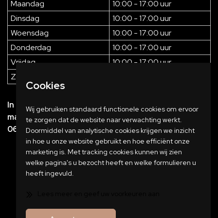
Maandag
10:00 - 17:00 uur
Dinsdag
10:00 - 17:00 uur
Woensdag
10:00 - 17:00 uur
Donderdag
10:00 - 17:00 uur
Vrijdag
10:00 - 17:00 uur
Zaterdag
10:00 - 16:00 uur
Cookies
In de avonden zijn wij op afspraak geopend. Maak
Wij gebruiken standaard functionele cookies om ervoor
makkelijk een afspraak door een berichtje te sturen
te zorgen dat de website naar verwachting werkt.
06-57202767
Doormiddel van analytische cookies krijgen we inzicht
in hoe u onze website gebruikt en hoe efficiënt onze
marketing is. Met tracking cookies kunnen wij zien
welke pagina's u bezocht heeft en welke formulieren u
heeft ingevuld.
»
Lees meer en geef uw voorkeuren aan
Copyright 2023 JVB Meubels
KvK: 70978298
BBQ
Ferias Ligbed
Tuinmeubelen
Disclaimer